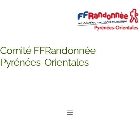
Skip
to
content
Comité FFRandonnée
Pyrénées-Orientales
Menu