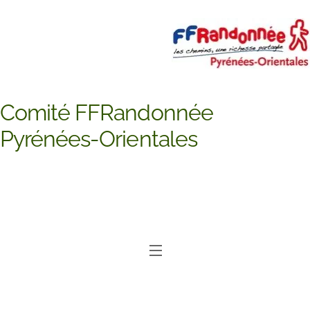
Skip
to
content
Comité FFRandonnée
Pyrénées-Orientales
Menu